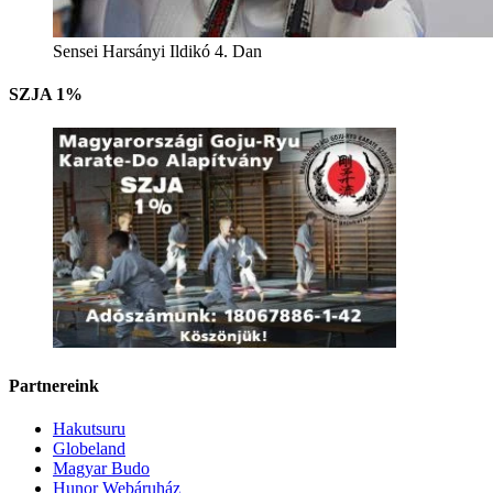
Sensei Harsányi Ildikó 4. Dan
SZJA 1%
Partnereink
Hakutsuru
Globeland
Magyar Budo
Hunor Webáruház