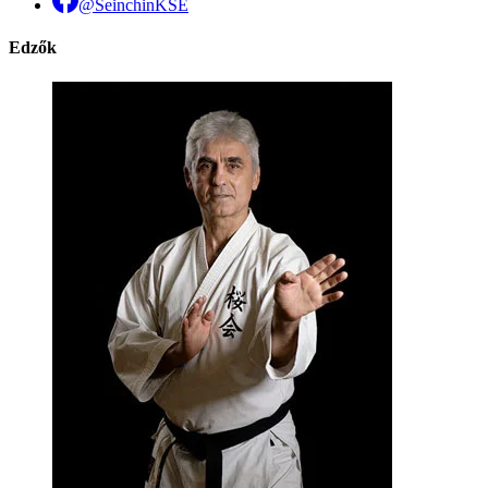
@SeinchinKSE
Edzők