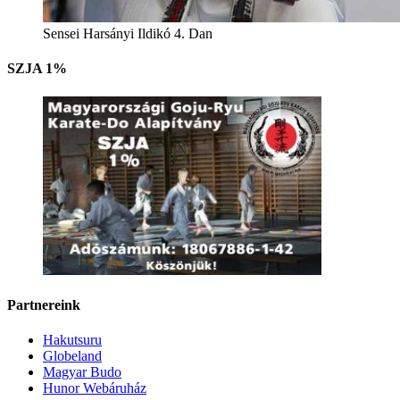
Sensei Harsányi Ildikó 4. Dan
SZJA 1%
Partnereink
Hakutsuru
Globeland
Magyar Budo
Hunor Webáruház