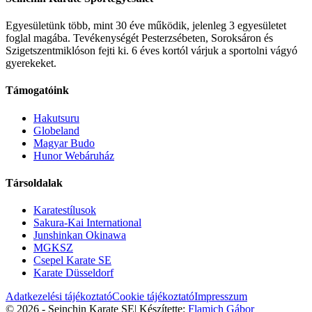
Egyesületünk több, mint 30 éve működik, jelenleg 3 egyesületet
foglal magába. Tevékenységét Pesterzsébeten, Soroksáron és
Szigetszentmiklóson fejti ki. 6 éves kortól várjuk a sportolni vágyó
gyerekeket.
Támogatóink
Hakutsuru
Globeland
Magyar Budo
Hunor Webáruház
Társoldalak
Karatestílusok
Sakura-Kai International
Junshinkan Okinawa
MGKSZ
Csepel Karate SE
Karate Düsseldorf
Adatkezelési tájékoztató
Cookie tájékoztató
Impresszum
© 2026 - Seinchin Karate SE
|
Készítette:
Flamich Gábor