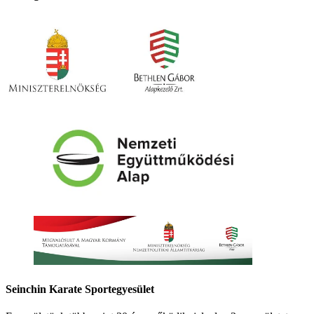
Seinchin Karate Sportegyesület