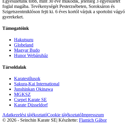
Egyesületünk több, mint 30 éve működik, jelenleg 3 egyesületet
foglal magába. Tevékenységét Pesterzsébeten, Soroksáron és
Szigetszentmiklóson fejti ki. 6 éves kortól várjuk a sportolni vágyó
gyerekeket.
Támogatóink
Hakutsuru
Globeland
Magyar Budo
Hunor Webáruház
Társoldalak
Karatestílusok
Sakura-Kai International
Junshinkan Okinawa
MGKSZ
Csepel Karate SE
Karate Düsseldorf
Adatkezelési tájékoztató
Cookie tájékoztató
Impresszum
© 2026 - Seinchin Karate SE
|
Készítette:
Flamich Gábor