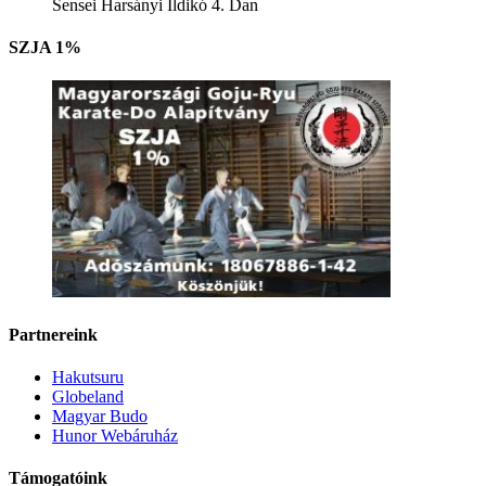
Sensei Harsányi Ildikó 4. Dan
SZJA 1%
Partnereink
Hakutsuru
Globeland
Magyar Budo
Hunor Webáruház
Támogatóink