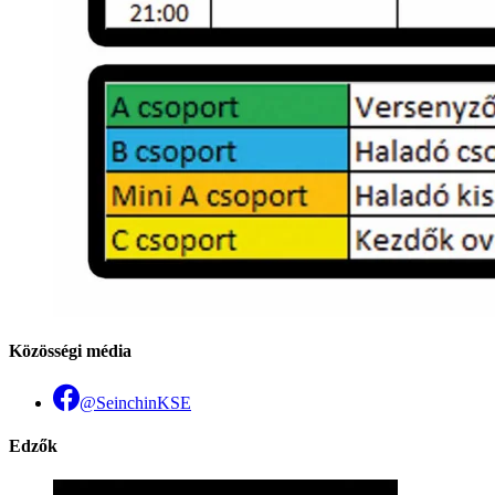
Közösségi média
@SeinchinKSE
Edzők