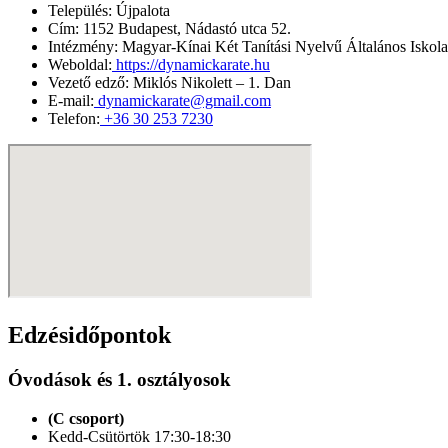
Település:
Újpalota
Cím:
1152 Budapest, Nádastó utca 52.
Intézmény:
Magyar-Kínai Két Tanítási Nyelvű Általános Iskola
Weboldal:
https://dynamickarate.hu
Vezető edző:
Miklós Nikolett – 1. Dan
E-mail:
dynamickarate@gmail.com
Telefon:
+36 30 253 7230
Edzésidőpontok
Óvodások és 1. osztályosok
(C csoport)
Kedd-Csütörtök 17:30-18:30